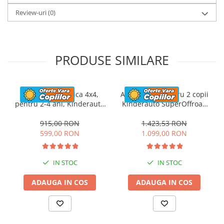
Review-uri
(0)
PRODUSE SIMILARE
Masinuta electrica 4x4,
ATV electric pentru 2 copii
pentru 2-4 ani, Kinderauto
Kinderauto SuperOffroad
CAPE-X, 100W, 12V, scaun
V2 4x4 140W 12V 7Ah,
tapitat, culoare albastra
albastru
915,00 RON
1.423,53 RON
599,00 RON
1.099,00 RON
IN STOC
IN STOC
ADAUGA IN COS
ADAUGA IN COS