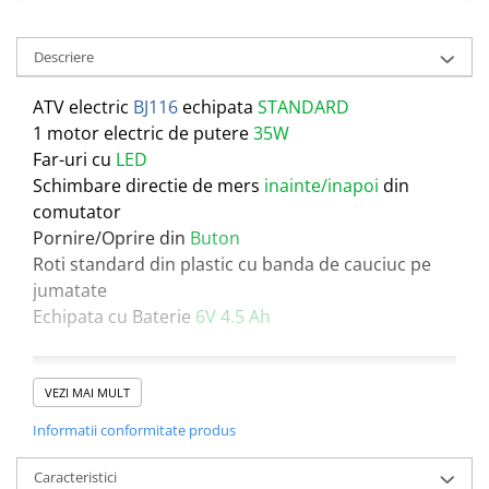
Descriere
ATV electric
BJ116
echipata
STANDARD
1 motor electric de putere
35W
Far-uri cu
LED
Schimbare directie de mers
inainte/inapoi
din
comutator
Pornire/Oprire din
Buton
Roti standard din plastic cu banda de cauciuc pe
jumatate
Echipata cu Baterie
6V 4.5 Ah
VEZI MAI MULT
Informatii conformitate produs
Caracteristici