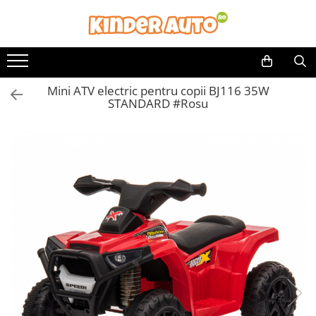
Toate Produsele
Produse in stoc
Mini ATV electric pentru copii BJ116 35W
Masinute electrice
STANDARD #Rosu
Motociclete electrice
ATV & UTV Electrice
Vehicule electrice adulti
Vehicule speciale copii
Motociclete Drift-Trike
Masinute electrice Mercedes
Masinute electrice tip SUV
Piese & Accesorii
Jucarii RC cu telecomanda