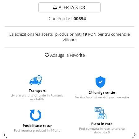
ALERTA STOC
Cod Produs:
00594
La achizitionarea acestui produs primiti
19
RON pentru comenzile
viitoare
Adauga la Favorite
Transport
24 luni garantie
Livrare gratuita oriunde in Romania
Service local si servicii post garantie
in 24-48h
Plata in rate
Posibilitate retur
Poti cumpara in rate lunare cu
Poti returna produsul in 14 zile
dobanda 0