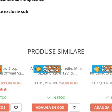
te exclusiv sub
7 (cm)
PRODUSE SIMILARE
ntru 2 copii
ATV electric pentru fetite, Mini
UTV electric
erOffroad V2
DESERT, 120W 12V, cu
Kinderauto D
Ah, albastru
telecomanda inclusa, music
200W, 12V, c
player, bluetooth, roz
.099,00 RON
1.015,79 RON
750,00 RON
2.033,61 R
STOC
IN STOC
COS
ADAUGA IN COS
ADAUGA I