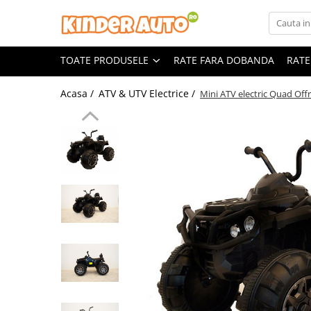
Toate Produsele
TOATE PRODUSELE
RATE FARA DOBANDA
RATE
Produse in stoc
Masinute electrice
Acasa /
ATV & UTV Electrice /
Mini ATV electric Quad O
Motociclete electrice
ATV & UTV Electrice
Vehicule electrice adulti
Vehicule speciale copii
Motociclete Drift-Trike
Masinute electrice Mercedes
Masinute electrice tip SUV
Piese & Accesorii
Jucarii RC cu telecomanda