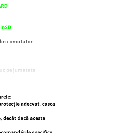
ARD
minSD
 din comutator
iuc pe jumatate
rele:
protecție adecvat, casca
copil
e, decât dacă acesta
recomandările specifice