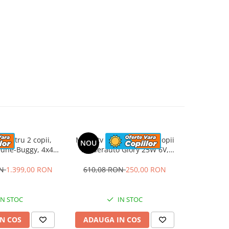
 pentru 2 copii,
Mini atv electric pentru copii
UTV elect
NOU
NOU
une-Buggy, 4x4,
Kinderauto Glory 25W 6V,
Kinderauto
u roti MOI, rose
music player, albastru
putere
pre
ON
1.399,00 RON
610,08 RON
250,00 RON
2.338,6
IN STOC
IN STOC
N COS
ADAUGA IN COS
ADAUG