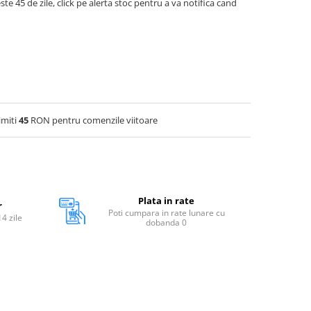
ste 45 de zile, click pe alerta stoc pentru a va notifica cand
imiti
45
RON pentru comenzile viitoare
Plata in rate
r
Poti cumpara in rate lunare cu
14 zile
dobanda 0