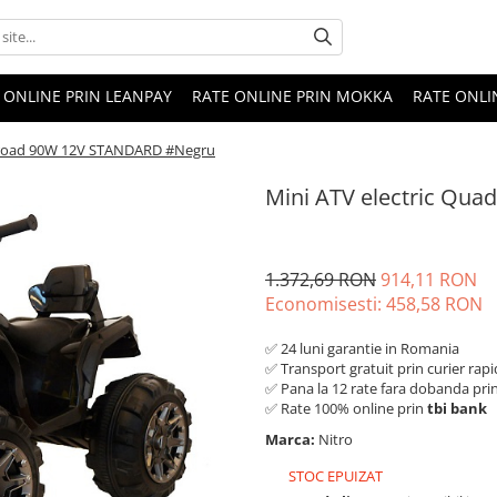
 ONLINE PRIN LEANPAY
RATE ONLINE PRIN MOKKA
RATE ONLI
ffroad 90W 12V STANDARD #Negru
Mini ATV electric Qu
1.372,69 RON
914,11 RON
Economisesti:
458,58
RON
✅ 24 luni garantie in Romania
✅ Transport gratuit prin curier rapi
✅ Pana la 12 rate fara dobanda pri
✅ Rate 100% online prin
tbi bank
Marca:
Nitro
STOC EPUIZAT