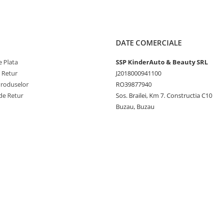
DATE COMERCIALE
 Plata
SSP KinderAuto & Beauty SRL
e Retur
J2018000941100
Produselor
RO39877940
de Retur
Sos. Brailei, Km 7. Constructia C10
Buzau, Buzau