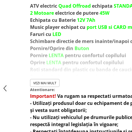
ATV electric
Quad Offroad
echipata
STAND
2 Motoare
electrice de putere
45W
Echipata cu Baterie
12V 7Ah
Music player echipat cu
port USB si CARD 
Faruri cu
LED
Schimbare directie de mers inainte/inapoi
Pornire/Oprire din
Buton
Pornire
LENTA
pentru confortul copilului
Oprire
LENTA
pentru confortul copilului
Roti standard din plastic cu banda de cauc
Sunet ce imita pornirea unei masini
Dotat cu
amortizoare
fata/spate
VEZI MAI MULT
Atentionare:
Buton pentru claxon si comenzi muzica
Important!
Va rugam sa respectati urmatoa
Sistem de tractare tip
troler
- Utilizați produsul doar cu echipament de 
Produsul include
INCARCATOR
și vesta sunt obligatorii;
Atv-ul poae fi ghidat doar manual de catre 
- Nu utilizați vehiculul pe drumurile public
Treapta de marsarier
respectă integral legislația în vigoare;
Greutate proprie
20 Kg
- Respectați întotdeauna instrucțiunile și 