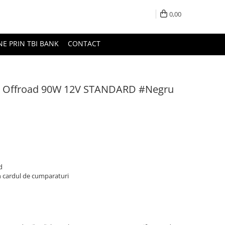
0,00
NE PRIN TBI BANK
CONTACT
ad Offroad 90W 12V STANDARD #Negru
d
n cardul de cumparaturi