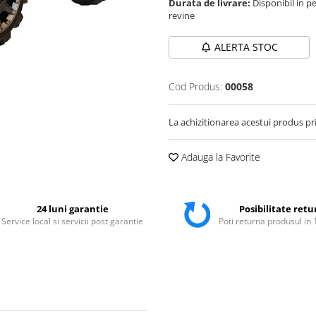
Durata de livrare:
Disponibil in pe
revine
ALERTA STOC
Cod Produs:
00058
La achizitionarea acestui produs pr
Adauga la Favorite
24 luni garantie
Posibilitate retu
Service local si servicii post garantie
Poti returna produsul in 