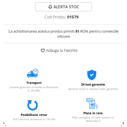
ALERTA STOC
Cod Produs:
01579
La achizitionarea acestui produs primiti
81
RON pentru comenzile
viitoare
Adauga la Favorite
Transport
24 luni garantie
Livrare gratuita oriunde in Romania
Service local si servicii post garantie
in 24-48h
Plata in rate
Posibilitate retur
Poti cumpara in rate lunare cu
Poti returna produsul in 14 zile
dobanda 0