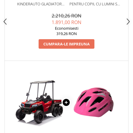
KINDERAUTO GLADIATOR
PENTRU COPII, CU LUMINI SI
PENTRU 2 COPII, BLUETOOTH,
SISTEM AJUSTARE MARIME,
ROTI MOI EVA, SCAUN
#ALBASTRA
2.210,26 RON
TAPITAT, 180W, 12V,
1.891,00 RON
PREMIUM, ROSU
Economisesti
319,26 RON
CUMPARA-LE IMPREUNA