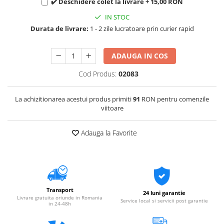
✔️ Deschidere colet la livrare + 15,00 RON
IN STOC
Durata de livrare:
1 - 2 zile lucratoare prin curier rapid
ADAUGA IN COS
Cod Produs:
02083
La achizitionarea acestui produs primiti
91
RON pentru comenzile
viitoare
Adauga la Favorite
Transport
24 luni garantie
Livrare gratuita oriunde in Romania
Service local si servicii post garantie
in 24-48h