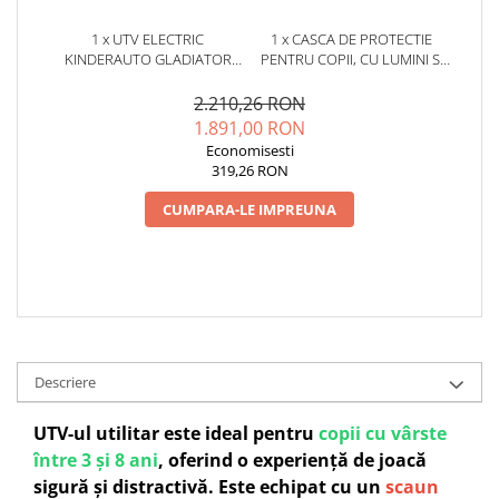
1 x UTV ELECTRIC
1 x CASCA DE PROTECTIE
KINDERAUTO GLADIATOR
PENTRU COPII, CU LUMINI SI
PENTRU 2 COPII, BLUETOOTH,
SISTEM AJUSTARE MARIME,
ROTI MOI EVA, SCAUN
#ROZ
2.210,26 RON
TAPITAT, 180W, 12V,
1.891,00 RON
PREMIUM, ROSU
Economisesti
319,26 RON
CUMPARA-LE IMPREUNA
Descriere
UTV-ul utilitar este ideal pentru
copii cu vârste
între 3 și 8 ani
, oferind o experiență de joacă
sigură și distractivă. Este echipat cu un
scaun