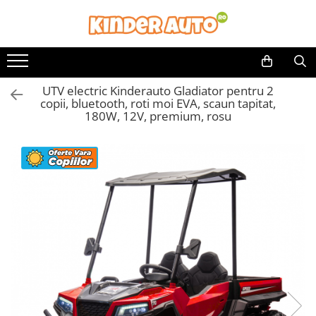
Toate Produsele
Produse in stoc
UTV electric Kinderauto Gladiator pentru 2
Masinute electrice
copii, bluetooth, roti moi EVA, scaun tapitat,
Motociclete electrice
180W, 12V, premium, rosu
ATV & UTV Electrice
Vehicule electrice adulti
Vehicule speciale copii
Motociclete Drift-Trike
Masinute electrice Mercedes
Masinute electrice tip SUV
Piese & Accesorii
Jucarii RC cu telecomanda