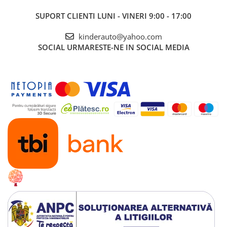
Bancheta dubla, tapitata cu piele ecologica,
SUPORT CLIENTI
LUNI - VINERI 9:00 - 17:00
confortabil pentru 2 copii
Roti
moi din cauciuc EVA,
silentioase si
kinderauto@yahoo.com
confortabile
SOCIAL
URMARESTE-NE IN SOCIAL MEDIA
Flash player Mp3 cu conexiune Bluetooth, port
USB, slot Aux
Flash player-ul are multiple comenzi:
1. reglaj si indicator putere motoare, High / low
speed
2. Indicator nivel baterie
3. Control divertisment sonore, control volum
sonor
4. Functie de leganat
5. Control sistem de iluminat LED
6. On/off sistem de alimentare 12V (buton
pornire/oprire)
Pedale pentru acceleratie
Dupa eliberare pedala de acceleratie,
tractorasul incepe sa se infraneze