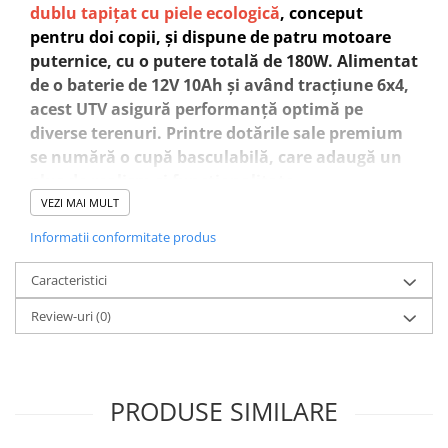
dublu tapițat cu piele ecologică
, conceput
pentru doi copii, și dispune de patru motoare
puternice, cu o putere totală de 180W. Alimentat
de o baterie de 12V 10Ah și având tracțiune 6x4,
acest UTV asigură performanță optimă pe
diverse terenuri. Printre dotările sale premium
se numără o cupă basculabilă, care adaugă un
plus de realism și funcționalitate.
VEZI MAI MULT
Informatii conformitate produs
Caracteristici
Review-uri
(0)
PRODUSE SIMILARE