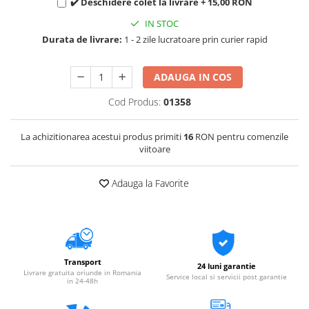
✔️ Deschidere colet la livrare + 15,00 RON
IN STOC
Durata de livrare:
1 - 2 zile lucratoare prin curier rapid
ADAUGA IN COS
Cod Produs:
01358
La achizitionarea acestui produs primiti
16
RON pentru comenzile
viitoare
Adauga la Favorite
Transport
24 luni garantie
Livrare gratuita oriunde in Romania
Service local si servicii post garantie
in 24-48h