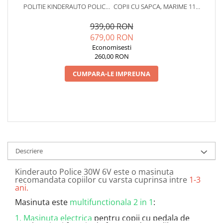
POLITIE KINDERAUTO POLICE
COPII CU SAPCA, MARIME 116-
30W 6V CU MEGAFON SI
122
MUSIC PLAYER, BLUETOOTH,
939,00 RON
CULOARE ALB
679,00 RON
Economisesti
260,00 RON
CUMPARA-LE IMPREUNA
Descriere
Kinderauto Police 30W 6V este o masinuta
recomandata copiilor cu varsta cuprinsa intre
1-3
ani.
Masinuta este
multifunctionala 2 in 1
:
1. Masinuta electrica
pentru copii cu pedala de