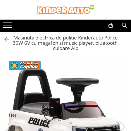
Toate Produsele
Produse in stoc
Masinuta electrica de politie Kinderauto Police
Masinute electrice
30W 6V cu megafon si music player, bluetooth,
Motociclete electrice
culoare Alb
ATV & UTV Electrice
Vehicule electrice adulti
Vehicule speciale copii
Motociclete Drift-Trike
Masinute electrice Mercedes
Masinute electrice tip SUV
Piese & Accesorii
Jucarii RC cu telecomanda