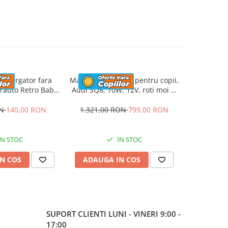
emergator fara
Masinuta electrica pentru copii,
ATV elec
rauto Retro Baby
Audi SQ8, 70W, 12V, roti moi si
Kinderau
oti moi, alba
scaun tapitat, gri
4x4 140W
ON
140,00 RON
1.321,00 RON
799,00 RON
1.423,5
IN STOC
IN STOC
N COS
ADAUGA IN COS
ADAUG
SUPORT CLIENTI
LUNI - VINERI 9:00 -
17:00