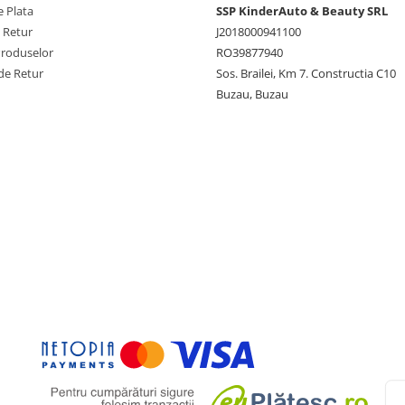
 Plata
SSP KinderAuto & Beauty SRL
e Retur
J2018000941100
erie descarcata
Produselor
RO39877940
de Retur
Sos. Brailei, Km 7. Constructia C10
Buzau, Buzau
uni
x 55 cm