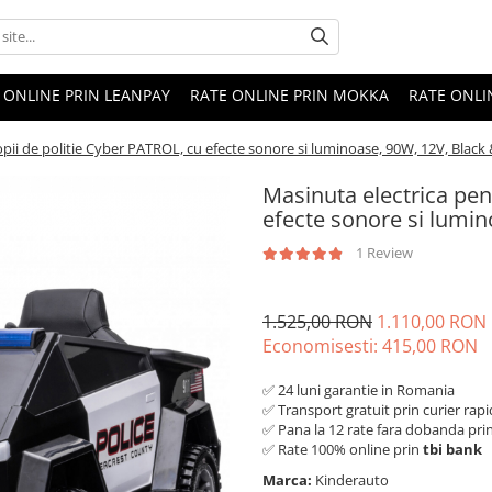
 ONLINE PRIN LEANPAY
RATE ONLINE PRIN MOKKA
RATE ONLI
pii de politie Cyber PATROL, cu efecte sonore si luminoase, 90W, 12V, Black
Masinuta electrica pen
efecte sonore si lumin
1 Review
1.525,00 RON
1.110,00 RON
Economisesti:
415,00
RON
✅ 24 luni garantie in Romania
✅ Transport gratuit prin curier rapi
✅ Pana la 12 rate fara dobanda pri
✅ Rate 100% online prin
tbi bank
Marca:
Kinderauto