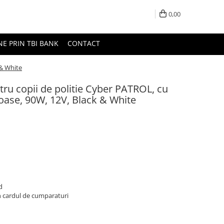
0,00
NE PRIN TBI BANK
CONTACT
 & White
tru copii de politie Cyber PATROL, cu
oase, 90W, 12V, Black & White
d
n cardul de cumparaturi