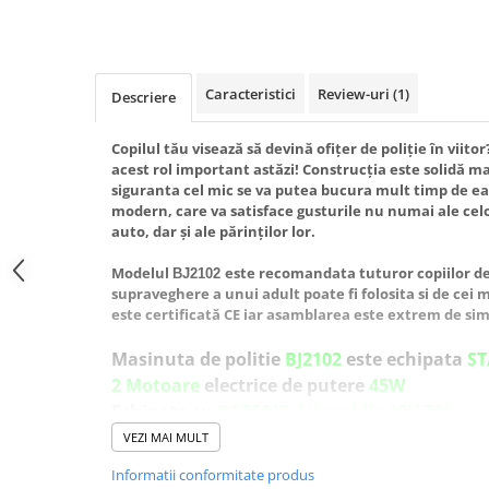
Caracteristici
Review-uri
(1)
Descriere
Copilul tău visează să devină ofițer de poliție în viito
acest rol important astăzi!
Construcția este solidă ma
siguranta cel mic se va putea bucura mult timp de ea. 
modern, care va satisface gusturile nu numai ale celor
auto, dar și ale părinților lor.
Modelul
este recomandata tuturor copiilor de 
BJ2102
supraveghere a unui adult poate fi folosita si de cei
este certificată CE iar asamblarea este extrem de simp
Masinuta de politie
BJ2102
este echipata
S
2 Motoare
electrice de putere
45W
Echipata cu
BATERIE detasablla 12V 7Ah
Scaun din plastic, cofortabil pentru copil
VEZI MAI MULT
Roti din plastic cu banda de cauciuc pe ju
Informatii conformitate produs