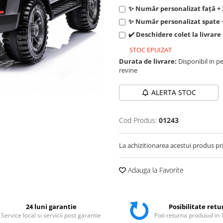
✨ Număr personalizat față +
✨ Număr personalizat spate 
✔️ Deschidere colet la livrare
STOC EPUIZAT
Durata de livrare:
Disponibil in pe
revine
ALERTA STOC
Cod Produs:
01243
La achizitionarea acestui produs pr
Adauga la Favorite
24 luni garantie
Posibilitate retu
Service local si servicii post garantie
Poti returna produsul in 