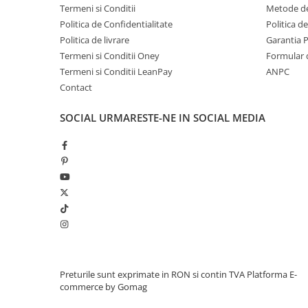
Afisaj digital voltaj baterie pe display
Termeni si Conditii
Metode de
Sistem de iluminat cu LED
Politica de Confidentialitate
Politica d
Sistem de tractare tip troler, in caz de bat
Politica de livrare
Garantia 
Conexiune Mp3 prin cablu jack
Termeni si Conditii Oney
Formular 
Centura de siguranta
Termeni si Conditii LeanPay
ANPC
Contact
Greutate proprie
16.5 Kg
Greutate total admisa
51.5 Kg
SOCIAL
URMARESTE-NE IN SOCIAL MEDIA
Produs recomandat pentru un copil
24-72 L
Dimensiunile produsului montat
113 x 62 
Benficiati de
GARANTIE 24 Luni
Transport
GRATUIT
Posibilitate
RETUR
SERVICE
si
POST-Garantie
Preturile sunt exprimate in RON si contin TVA
Platforma E-
commerce by Gomag