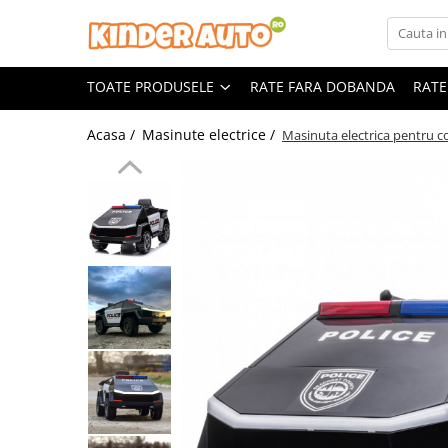
Toate Produsele
TOATE PRODUSELE
RATE FARA DOBANDA
RATE
Produse in stoc
Masinute electrice
Acasa /
Masinute electrice /
Masinuta electrica pentru co
Motociclete electrice
ATV & UTV Electrice
Vehicule electrice adulti
Vehicule speciale copii
Motociclete Drift-Trike
Masinute electrice Mercedes
Masinute electrice tip SUV
Piese & Accesorii
Jucarii RC cu telecomanda