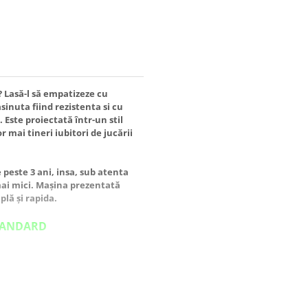
r? Lasă-l să empatizeze cu
sinuta fiind rezistenta si cu
Este proiectată într-un stil
 mai tineri iubitori de jucării
peste 3 ani, insa, sub atenta
 mai mici. Mașina prezentată
lă și rapida.
TANDARD
matate