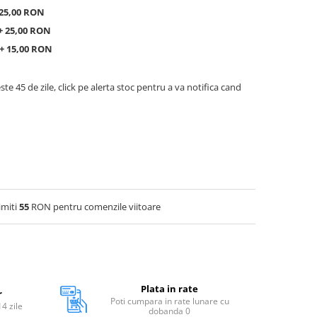
 25,00 RON
+ 25,00 RON
 + 15,00 RON
ste 45 de zile, click pe alerta stoc pentru a va notifica cand
imiti
55
RON pentru comenzile viitoare
Plata in rate
r
Poti cumpara in rate lunare cu
14 zile
dobanda 0