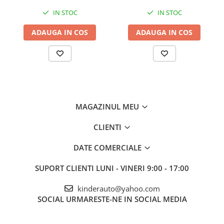
IN STOC
IN STOC
ADAUGA IN COS
ADAUGA IN COS
MAGAZINUL MEU
CLIENTI
Roti din cauciuc EVA
DATE COMERCIALE
Pornire
LENTA
pentru confortul copilului
Oprire
LENTA
pentru confortul copilului
SUPORT CLIENTI
LUNI - VINERI 9:00 - 17:00
Produsul include
INCARCATOR
Trenuletul se ghideaza manual de catre copil
kinderauto@yahoo.com
Volan echipat cu butoan pentru activare
SOCIAL
URMARESTE-NE IN SOCIAL MEDIA
clanxon
Indicator volataj baterie