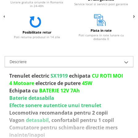
Livrare gratuita oriunde in Romania
Service local si servicii post garantie
in 24-48h
Plata in rate
Posibilitate retur
Poti cumpara in rate lunare cu
Poti returna produsul in 14 zile
dobanda 0
Descriere
Trenulet electric
SX1919
echipata
CU ROTI MOI
4 Motoare
electrice de putere
45W
Echipata cu
BATERIE 12V 7Ah
Baterie detasabila
Efecte sonere autentice unui trenulet
Locomotiva recomandata pentru 2 copii
Vagon
detasabil
, confortabil pentru 1 copil
Comutatore pentru schimbare
directie mers
inainte/inapoi