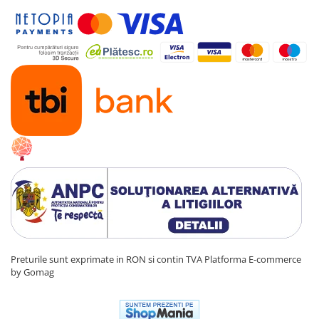
Sistem de iluminat
Conexiune Mp3 prin cablu jack
Treapta de marsarier
Greutate proprie
17.9 Kg
Greutate total admisa
77.9 Kg
Produs recomanda pentru copil
36-60 Luni
Dimensiuni locomotiva
89 x 40 x 54 cm
Dimensiuni vagon
56.5 x 37 x 49 cm
Benficiati de
GARANTIE 24 Luni
Transport
GRATUIT
Posibilitate
RETUR
SERVICE
si
POST-Garantie
Preturile sunt exprimate in RON si contin TVA
Platforma E-commerce
by Gomag