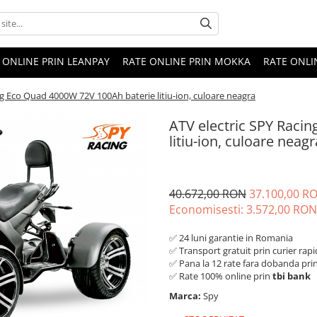
 ONLINE PRIN LEANPAY
RATE ONLINE PRIN MOKKA
RATE ONLI
ng Eco Quad 4000W 72V 100Ah baterie litiu-ion, culoare neagra
ATV electric SPY Raci
litiu-ion, culoare neagr
40.672,00 RON
37.100,00 R
Economisesti:
3.572,00
RON
✅ 24 luni garantie in Romania
✅ Transport gratuit prin curier rapi
✅ Pana la 12 rate fara dobanda pri
✅ Rate 100% online prin
tbi bank
Marca:
Spy