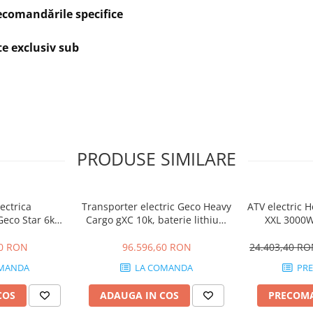
 inainte / inapoi
recomandările specifice
te exclusiv sub
PRODUSE SIMILARE
ectrica
Transporter electric Geco Heavy
ATV electric 
 Geco Star 6kW,
Cargo gXC 10k, baterie lithium
XXL 3000W
curi, baterie
72V 150Ah LifePo4
diferentia
05Ah LifePo4
40 RON
96.596,60 RON
24.403,40 R
MANDA
LA COMANDA
PR
COS
ADAUGA IN COS
PRECOM