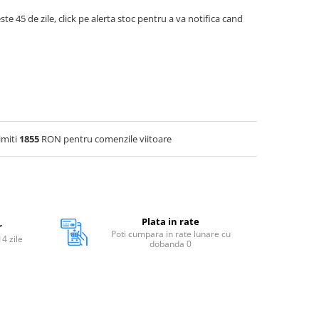
ste 45 de zile, click pe alerta stoc pentru a va notifica cand
imiti
1855
RON pentru comenzile viitoare
Plata in rate
r
Poti cumpara in rate lunare cu
14 zile
dobanda 0