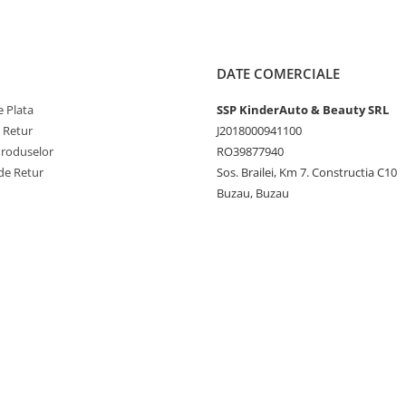
250x1150
0x1250
DATE COMERCIALE
 Plata
SSP KinderAuto & Beauty SRL
e Retur
J2018000941100
Produselor
RO39877940
de Retur
Sos. Brailei, Km 7. Constructia C10
Buzau, Buzau