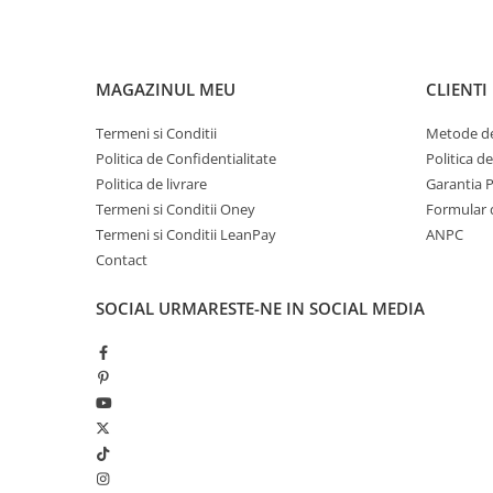
Capacitate de incarcare 151 kg
Dimensiuni in mm LxLxA fara oglinda 1980x1
Dimensiuni in mm Lxlxh cu oglinda 1980x125
MAGAZINUL MEU
CLIENTI
înălțimea scaunului v. etaj 750
Termeni si Conditii
Metode de
Distanta picior-scaun 540
Politica de Confidentialitate
Politica d
Garda la sol 150
Politica de livrare
Garantia 
lățimea ecartamentului v.u.h. 1250 | 1250
Termeni si Conditii Oney
Formular 
Ampatament 1420
Termeni si Conditii LeanPay
ANPC
Dimensiuni ambalaj in mm 1750x1100x720
Contact
SOCIAL
URMARESTE-NE IN SOCIAL MEDIA