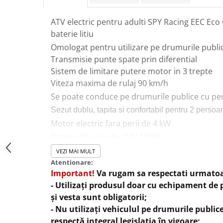
ATV electric pentru adulti SPY Racing EEC E
baterie litiu
Omologat pentru utilizare pe drumurile publi
Transmisie punte spate prin diferential
Sistem de limitare putere motor in 3 trepte
Viteza maxima de rulaj 90 km/h
Se poate conduce pe drumurile publice cu pe
Sezut dublu, tapita si confortabil pentru 2 perso
Motor electric fara perii de 4 kW
Baterie litiu-ion de 72V 100Ah
Autonomie de pana la 140 km
VEZI MAI MULT
Autonomia poate sa difere in functie de sarcin
Atentionare:
dificulatea suprafetei de rulaj
Important!
Va rugam sa respectati urmatoa
Afisaj digital cu indicator pentru cele 3 nivele 
- Utilizați produsul doar cu echipament de 
indicator nivel baterie
și vesta sunt obligatorii;
- Nu utilizați vehiculul pe drumurile public
Jante din aliaj de 14"
respectă integral legislația în vigoare;