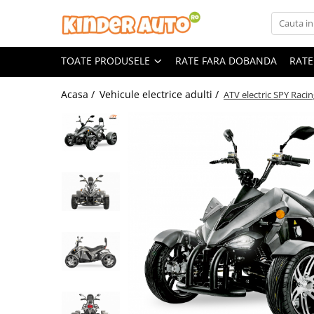
Toate Produsele
TOATE PRODUSELE
RATE FARA DOBANDA
RATE
Produse in stoc
Masinute electrice
Acasa /
Vehicule electrice adulti /
ATV electric SPY Raci
Motociclete electrice
ATV & UTV Electrice
Vehicule electrice adulti
Vehicule speciale copii
Motociclete Drift-Trike
Masinute electrice Mercedes
Masinute electrice tip SUV
Piese & Accesorii
Jucarii RC cu telecomanda