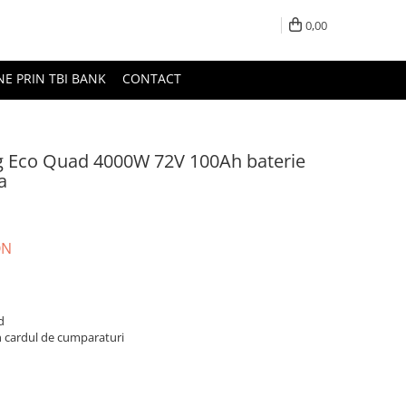
0,00
NE PRIN TBI BANK
CONTACT
ng Eco Quad 4000W 72V 100Ah baterie
a
ON
d
n cardul de cumparaturi