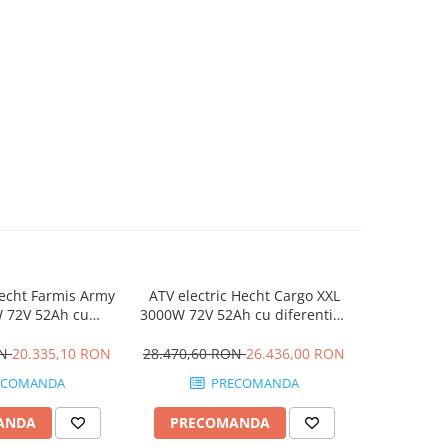
Hecht Farmis Army
ATV electric Hecht Cargo XXL
ATV electri
 72V 52Ah cu
3000W 72V 52Ah cu diferential,
1200W 6
l, roti 12 inch
roti 12 inch
omologare 
ON
20.335,10 RON
28.470,60 RON
26.436,00 RON
9.557,0
ECOMANDA
PRECOMANDA
ANDA
PRECOMANDA
ADAUG