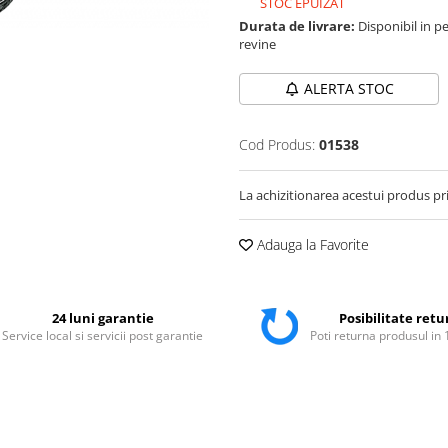
STOC EPUIZAT
Durata de livrare:
Disponibil in pe
revine
ALERTA STOC
Cod Produs:
01538
La achizitionarea acestui produs pr
Adauga la Favorite
24 luni garantie
Posibilitate retu
Service local si servicii post garantie
Poti returna produsul in 