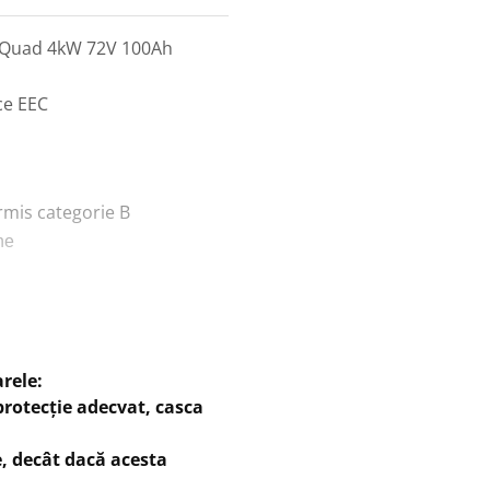
co Quad 4kW 72V 100Ah
ce EEC
rmis categorie B
ane
a, conditiile meteo si
rele:
de viteza, kilometraj si
protecție adecvat, casca
e, decât dacă acesta