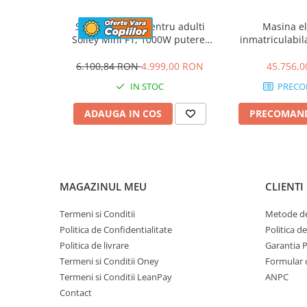
Greutate proprie
50 kg
Greutate total admisa
90 kg
Scuter electric pentru adulti
Masina el
Dimensiunile produsul montat
1420x630x
Solley Mini F1, 1000W putere,
inmatriculabi
Benficiati de
GARANTIE 24 Luni
baterie Li-Ion 48V 13Ah, culoare
3.5kW, 45km/h, 
neagra
6.100,84 RON
4.999,00 RON
45.756,
Transport
GRATUIT
Posibilitate
RETUR
IN STOC
PRECO
SERVICE
si
POST-Garantie
ADAUGA IN COS
PRECOMAN
MAGAZINUL MEU
CLIENTI
Termeni si Conditii
Metode de
Politica de Confidentialitate
Politica d
Politica de livrare
Garantia 
Termeni si Conditii Oney
Formular 
Termeni si Conditii LeanPay
ANPC
Contact