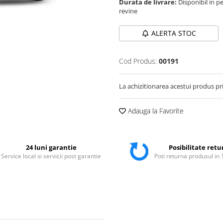
Durata de livrare:
Disponibil in pe
revine
ALERTA STOC
Cod Produs:
00191
La achizitionarea acestui produs pr
Adauga la Favorite
24 luni garantie
Posibilitate retu
Service local si servicii post garantie
Poti returna produsul in 