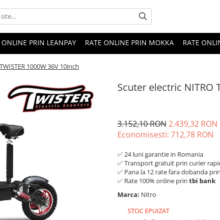
 ONLINE PRIN LEANPAY
RATE ONLINE PRIN MOKKA
RATE ONLI
O TWISTER 1000W 36V 10inch
Scuter electric NITRO
3.152,10 RON
2.439,32 RON
Economisesti:
712,78
RON
✅ 24 luni garantie in Romania
✅ Transport gratuit prin curier rapi
✅ Pana la 12 rate fara dobanda pri
✅ Rate 100% online prin
tbi bank
Marca:
Nitro
STOC EPUIZAT