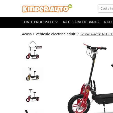
Toate Produsele
TOATE PRODUSELE
RATE FARA DOBANDA
RATE
Produse in stoc
Masinute electrice
Acasa /
Vehicule electrice adulti /
Scuter electric NITR
Motociclete electrice
ATV & UTV Electrice
Vehicule electrice adulti
Vehicule speciale copii
Motociclete Drift-Trike
Masinute electrice Mercedes
Masinute electrice tip SUV
Piese & Accesorii
Jucarii RC cu telecomanda