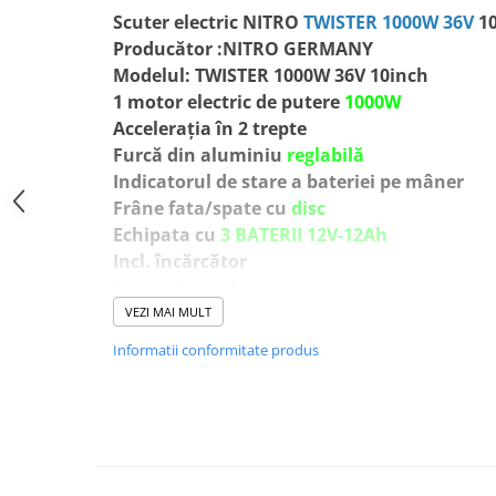
Scuter electric NITRO
TWISTER 1000W 36V
1
Producător :NITRO GERMANY
Modelul: TWISTER 1000W 36V 10inch
1 motor electric de putere
1000W
Accelerația în 2 trepte
Furcă din aluminiu
reglabilă
Indicatorul de stare a bateriei pe mâner
Frâne fata/spate cu
disc
Echipata cu
3 BATERII 12V-12Ah
Incl. încărcător
Suport lateral
Transmisie
lant
VEZI MAI MULT
Autonomie de pana la
25 Km
Informatii conformitate produs
Timp de încărcare 6-8 ore
Amortizoare
fata /spate
Înălțimea scaunului min-max
860 | 1030 
Lățime Coarne
630 mm
Garda la sol
230 mm