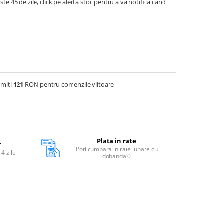
ste 45 de zile, click pe alerta stoc pentru a va notifica cand
imiti
121
RON pentru comenzile viitoare
Plata in rate
r
Poti cumpara in rate lunare cu
14 zile
dobanda 0