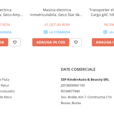
ectrica
Masina electrica
Transporter el
1180 mm
la, Geco Amy
inmatriculabila, Geco Star 6kW,
Cargo gXC 10k
cu 4 locuri,
65km/h, cu 4 locuri, baterie
72V 150
categorie permis B1, B
lithium 72V 105Ah LifePo4
00 RON
61.007,40 RON
96.59
MANDA
LA COMANDA
LA
DA
ADAUGA IN COS
ADAUGA I
DATE COMERCIALE
 Plata
SSP KinderAuto & Beauty SRL
e Retur
J2018000941100
Produselor
RO39877940
de Retur
Sos. Brailei, Km 7. Constructia C10
Buzau, Buzau