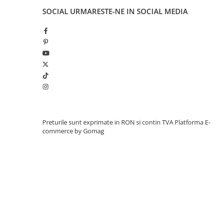
Proiector cu LED cu multiple faze de iluminat;
SOCIAL
URMARESTE-NE IN SOCIAL MEDIA
Pornire si din cheie (echipat cu 2 chei);
Cheia de contact se potriveste si compartime
Comutator cu 3 pozitii pentru limitare viteza;
Indicator nivel baterie;
Krick, slabilizator in pozitia de repaus;
Claxon, avertizment sonor;
Dimensiuni: 1960 x 650 x 1000 mm.
Preturile sunt exprimate in RON si contin TVA
Platforma E-
commerce by Gomag