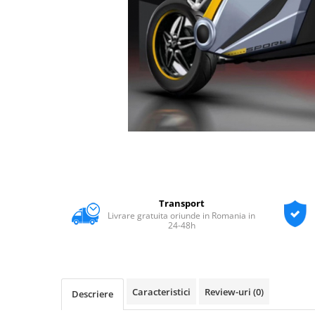
Transport
Livrare gratuita oriunde in Romania in
24-48h
Caracteristici
Review-uri
(0)
Descriere