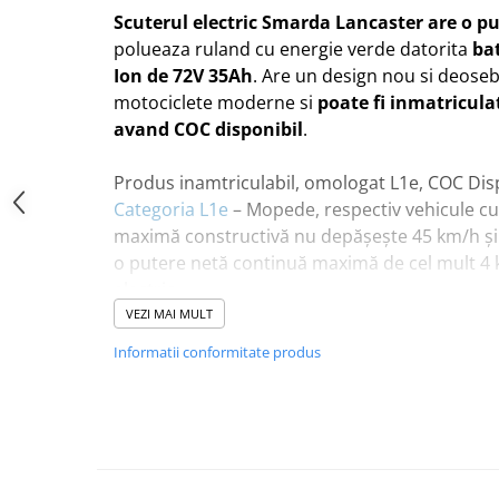
Scuterul electric Smarda Lancaster are o p
polueaza ruland cu energie verde datorita
bat
Ion de 72V 35Ah
. Are un design nou si deose
motociclete moderne si
poate fi inmatricula
avand COC disponibil
.
Produs inamtriculabil, omologat L1e, COC Disp
Categoria L1e
– Mopede, respectiv vehicule cu 
maximă constructivă nu depăşeşte 45 km/h şi
o putere netă continuă maximă de cel mult 4
electric.
Este necesar permis de conducere categorie 
VEZI MAI MULT
Permis categorie AM: se poate conduce de la 1
Informatii conformitate produs
sunt incluse mopede cu doua sau trei roti, a 
intre 25 km/h și 45 km/h
Permis categorie B: se poate conduce de la 18 
AM, ale carei detalii le-am mentionat anterior