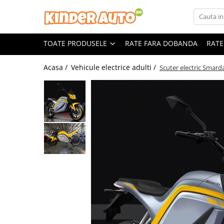
Toate Produsele
TOATE PRODUSELE
RATE FARA DOBANDA
RATE
Produse in stoc
Masinute electrice
Acasa /
Vehicule electrice adulti /
Scuter electric Smard
Motociclete electrice
ATV & UTV Electrice
Vehicule electrice adulti
Vehicule speciale copii
Motociclete Drift-Trike
Masinute electrice Mercedes
Masinute electrice tip SUV
Piese & Accesorii
Jucarii RC cu telecomanda