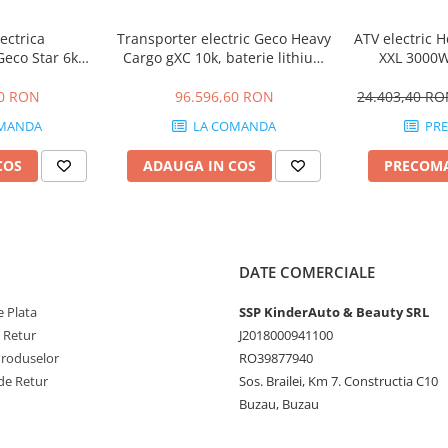
 :
ectrica
Transporter electric Geco Heavy
ATV electric 
 Geco Star 6kW,
Cargo gXC 10k, baterie lithium
XXL 3000W
 confortabil
curi, baterie
72V 150Ah LifePo4
diferentia
05Ah LifePo4
40 RON
96.596,60 RON
24.403,40 R
209 Kg
MANDA
LA COMANDA
PR
COS
ADAUGA IN COS
PRECOM
70-17 tublees tyre
/70-17 tublees tyre
sc
grade
DATE COMERCIALE
 Plata
SSP KinderAuto & Beauty SRL
 (Avertizare sonora);
e Retur
J2018000941100
Produselor
RO39877940
de Retur
Sos. Brailei, Km 7. Constructia C10
Buzau, Buzau