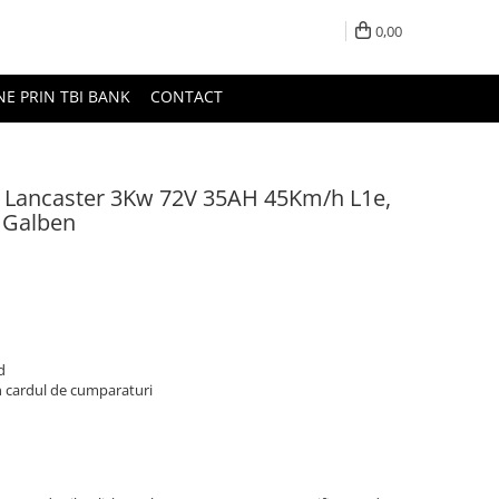
0,00
NE PRIN TBI BANK
CONTACT
a Lancaster 3Kw 72V 35AH 45Km/h L1e,
e Galben
d
n cardul de cumparaturi