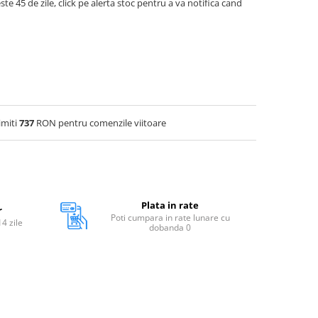
ste 45 de zile, click pe alerta stoc pentru a va notifica cand
imiti
737
RON pentru comenzile viitoare
Plata in rate
r
Poti cumpara in rate lunare cu
14 zile
dobanda 0