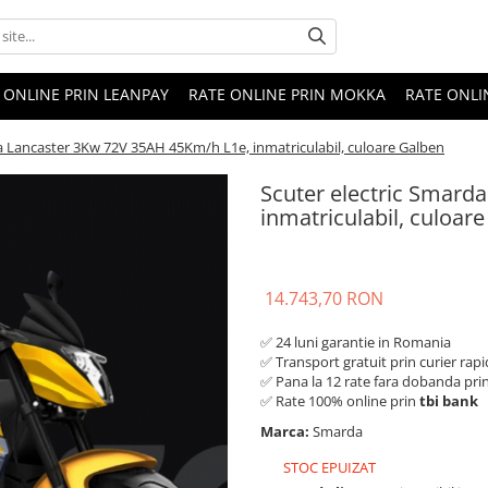
 ONLINE PRIN LEANPAY
RATE ONLINE PRIN MOKKA
RATE ONLI
a Lancaster 3Kw 72V 35AH 45Km/h L1e, inmatriculabil, culoare Galben
Scuter electric Smard
inmatriculabil, culoar
14.743,70 RON
✅ 24 luni garantie in Romania
✅ Transport gratuit prin curier rapi
✅ Pana la 12 rate fara dobanda pri
✅ Rate 100% online prin
tbi bank
Marca:
Smarda
STOC EPUIZAT