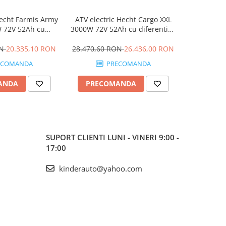
Hecht Farmis Army
ATV electric Hecht Cargo XXL
ATV electri
 72V 52Ah cu
3000W 72V 52Ah cu diferential,
1200W 6
l, roti 12 inch
roti 12 inch
omologare 
ON
20.335,10 RON
28.470,60 RON
26.436,00 RON
9.557,0
ECOMANDA
PRECOMANDA
ANDA
PRECOMANDA
ADAUG
SUPORT CLIENTI
LUNI - VINERI 9:00 -
17:00
kinderauto@yahoo.com